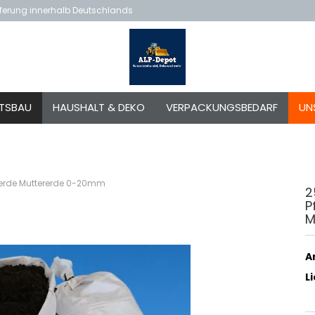
eferung innerhalb Deutschlands
TSBAU
HAUSHALT & DEKO
VERPACKUNGSBEDARF
UN
terde Muttererde 0-20mm
2
P
M
Ar
L