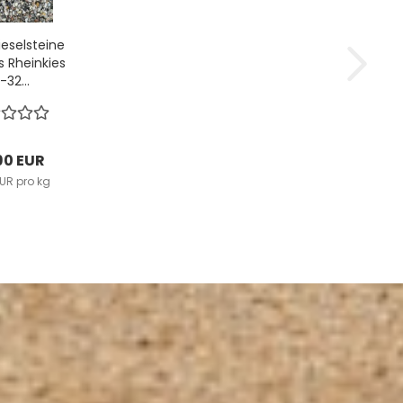
ieselsteine
s Rheinkies
-32...
90 EUR
EUR pro kg