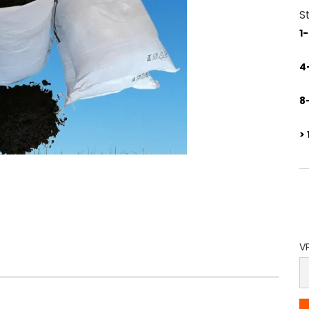
S
1
4
8
> 
VP
V