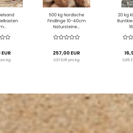
ielsand
500 kg Nordische
20 kg K
ielkasten
Findlinge 10-40cm
Buntkie
...
Natursteine...
16
 EUR
257,00 EUR
16,
pro kg
0,51 EUR pro kg
0,85 