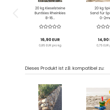
20 kg Kieselsteine
20 kg Sp
Buntkies Rheinkies
Sand für Sp
8-16...
0-2mm
16,90 EUR
14,90
0,85 EUR pro kg
0,75 EUR 
Dieses Produkt ist z.B. kompatibel zu: